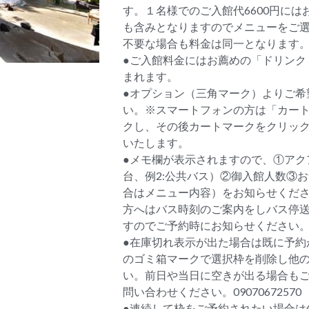
す。１名様でのご入館代6600円にはお
も含みとなりますのでメニューをご
不要な場合も料金は同一となります
●ご入館料金にはお薦めの「ドリンク
まれます。
●オプション（三角マーク）よりご希
い。※スマートフォンの方は「カー
クし、その後カートマークをクリッ
いたします。
●メモ欄が表示されますので、①アク
台、例2:公共バス）②御入館人数③
合はメニュー内容）をお知らせくだ
方へはバス時刻のご案内をしバス停送迎
すのでご予約時にお知らせください
●在庫切れ表示が出た場合は既に予約
のゴミ箱マークで選択枠を削除し他
い。前日や当日に空きが出る場合も
問い合わせください。09070672570
●連続して枠をご予約されたい場合は