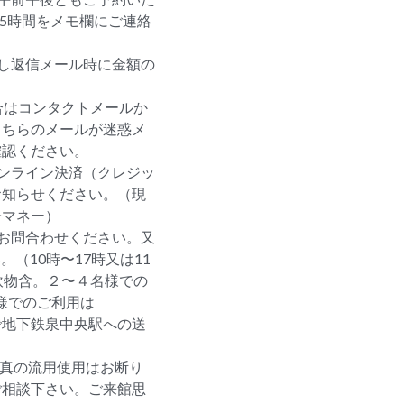
ら5時間をメモ欄にご連絡
し返信メール時に金額の
合はコンタクトメールか
こちらのメールが迷惑メ
確認ください。
ンライン決済（クレジッ
お知らせください。（現
子マネー）
お問合わせください。又
（10時〜17時又は11
飲物含。２〜４名様での
人様でのご利用は
まで地下鉄泉中央駅への送
写真の流用使用はお断り
ご相談下さい。ご来館思