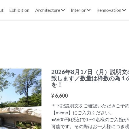
bout
Exhibition
Architecture
Interior
Rennovation
2026年8月17日（月）説明
致します／数量は枠数の為１
を！
¥ 6,600
＊下記説明文をご確認いただきご予
【memo】にご入力ください。
●6600円(税込)で1〜2名様のご入
可能です。その際はお一人様につき税