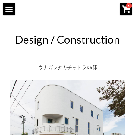
×
0
ストアカテゴリー
Home
すべてのカテゴリー
About
Design / Construction
Exhibition
Architecture
ウナガッタカチャトラ&S邸
Interior
Design / Construction
Design Consultation
Rennovation
Interior
Interior2
Furniture
Shops
Interior3
Houses
Ogata yama
Interior4
Contact