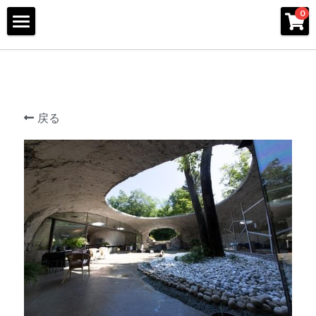
×
0
ストアカテゴリー
Home
すべてのカテゴリー
About
Exhibition
戻る
Architecture
Interior
Design / Construction
Design Consultation
Rennovation
Interior
Interior2
Furniture
Shops
Interior3
Houses
Ogata yama
Interior4
Contact