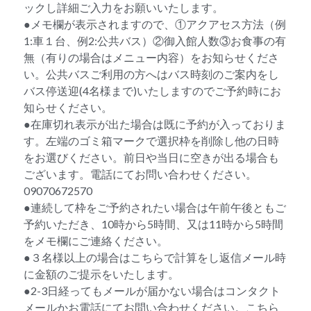
ックし詳細ご入力をお願いいたします。
●メモ欄が表示されますので、①アクアセス方法（例
1:車１台、例2:公共バス）②御入館人数③お食事の有
無（有りの場合はメニュー内容）をお知らせくださ
い。公共バスご利用の方へはバス時刻のご案内をし
バス停送迎(4名様まで)いたしますのでご予約時にお
知らせください。
●在庫切れ表示が出た場合は既に予約が入っておりま
す。左端のゴミ箱マークで選択枠を削除し他の日時
をお選びください。前日や当日に空きが出る場合も
ございます。電話にてお問い合わせください。
09070672570
●連続して枠をご予約されたい場合は午前午後ともご
予約いただき、10時から5時間、又は11時から5時間
をメモ欄にご連絡ください。
●３名様以上の場合はこちらで計算をし返信メール時
に金額のご提示をいたします。
●2-3日経ってもメールが届かない場合はコンタクト
メールかお電話にてお問い合わせください。こちら