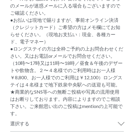
のメールが迷惑メールに入る場合もございますので
ご確認ください。
●お払いは現地で賜りますが、事前オンライン決済
（クレジットカード）ご希望の方はメモ欄にてお知
らせください。（現地お支払い：現金、各種カー
ド、電子マネー）
●ロングステイの方は全枠ご予約の上お問合わせくだ
さい。又はお電話orメールでお問合せください。
（10時〜17時又は11時〜18時／昼食＆午後のデザー
トや飲物含。２〜４名様でのご利用時はお一人様
￥8,800、お一人様でのご利用は￥12,100）ロングス
テイは４名様まで地下鉄泉中央駅への送迎も可能。
★商業的なSNS等への無断ご投稿や写真の流用使用
はお断りしております。内容によりますのでご相談
下さい。ご来館思い出のご投稿はmentionの上可能で
す。
選択する